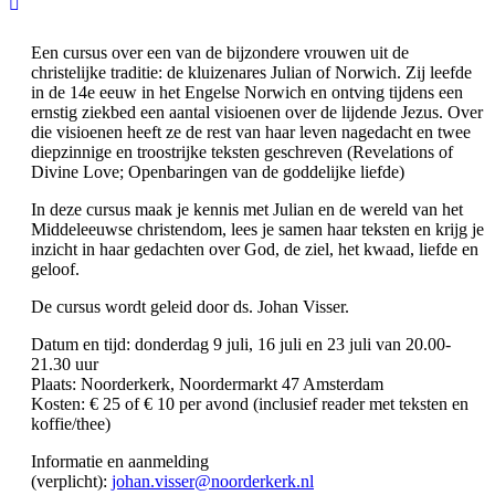
Een cursus over een van de bijzondere vrouwen uit de
christelijke traditie: de kluizenares Julian of Norwich. Zij leefde
in de 14e eeuw in het Engelse Norwich en ontving tijdens een
ernstig ziekbed een aantal visioenen over de lijdende Jezus. Over
die visioenen heeft ze de rest van haar leven nagedacht en twee
diepzinnige en troostrijke teksten geschreven (Revelations of
Divine Love; Openbaringen van de goddelijke liefde)
In deze cursus maak je kennis met Julian en de wereld van het
Middeleeuwse christendom, lees je samen haar teksten en krijg je
inzicht in haar gedachten over God, de ziel, het kwaad, liefde en
geloof.
De cursus wordt geleid door ds. Johan Visser.
Datum en tijd: donderdag 9 juli, 16 juli en 23 juli van 20.00-
21.30 uur
Plaats: Noorderkerk, Noordermarkt 47 Amsterdam
Kosten: € 25 of € 10 per avond (inclusief reader met teksten en
koffie/thee)
Informatie en aanmelding
(verplicht):
johan.visser@noorderkerk.nl